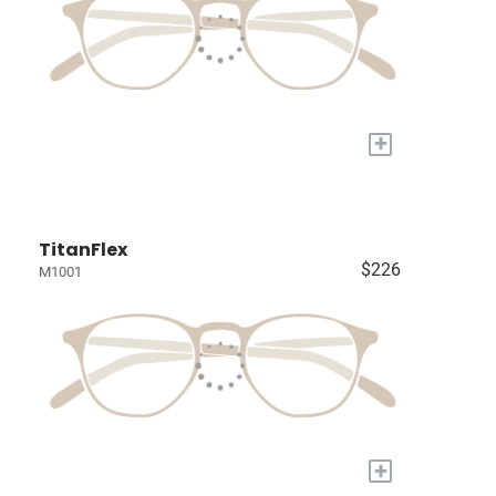
+
TitanFlex
$226
M1001
+