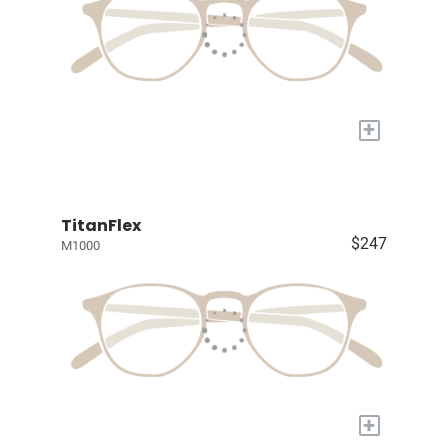
+
TitanFlex
$247
M1000
+