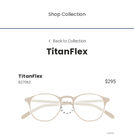
Shop Collection
Back to Collection
TitanFlex
TitanFlex
$295
827062