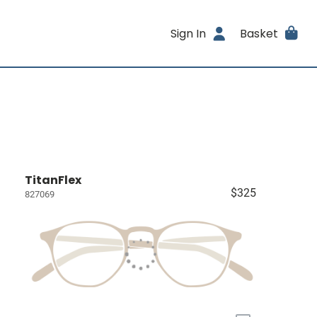
Sign In
Basket
TitanFlex
$325
827069