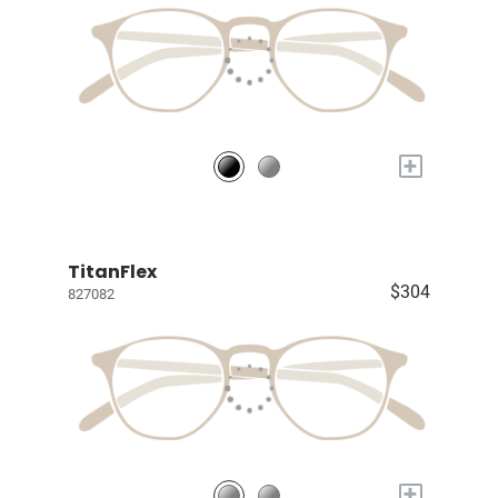
+
TitanFlex
$304
827082
+