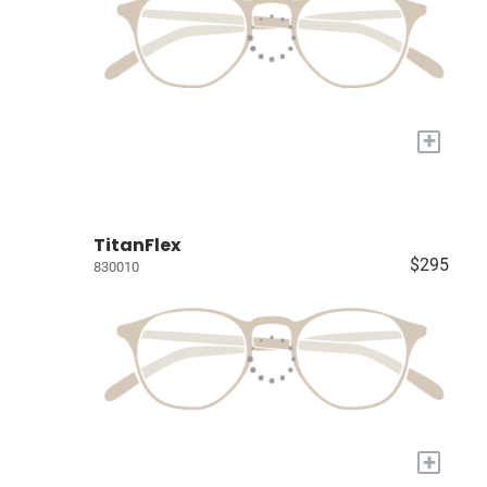
+
TitanFlex
$295
830010
+