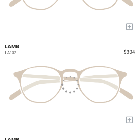
+
LAMB
$304
LA132
+
LAMB