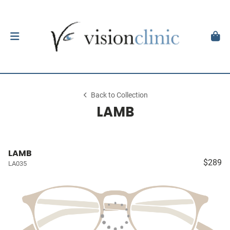
Back to Collection
LAMB
LAMB
$289
LA035