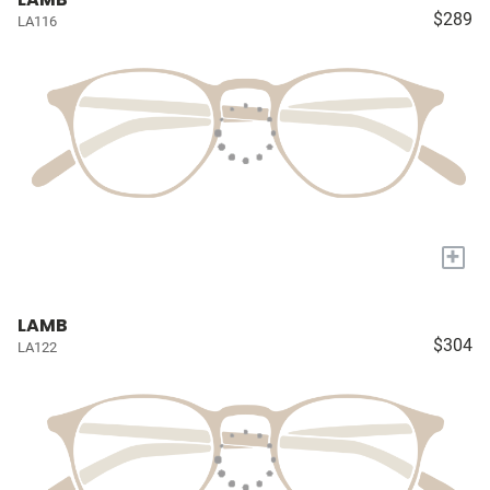
$289
LA116
+
LAMB
$304
LA122