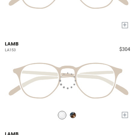
+
LAMB
$304
LA153
+
LAMB