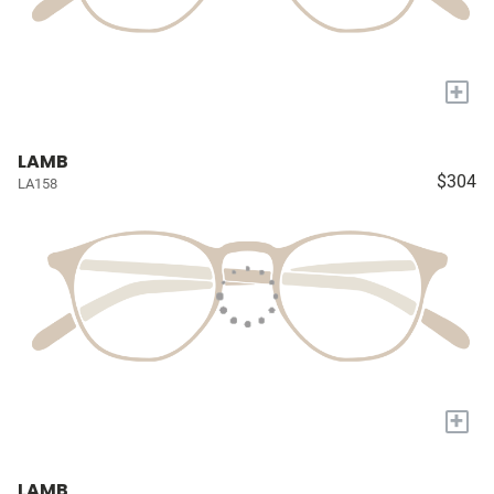
+
LAMB
$304
LA158
+
LAMB