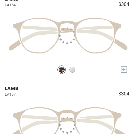
$304
LA154
+
LAMB
$304
LA157