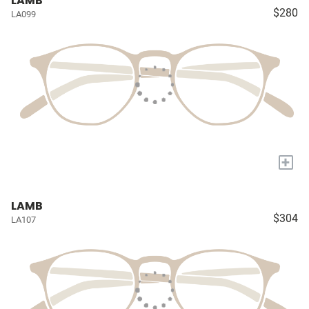
LAMB
$280
LA099
+
LAMB
$304
LA107