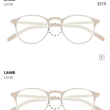
$319
LA143
+
LAMB
LA148