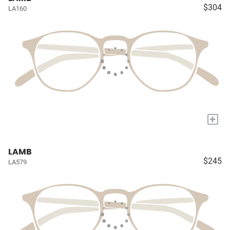
$304
LA160
+
LAMB
$245
LA579