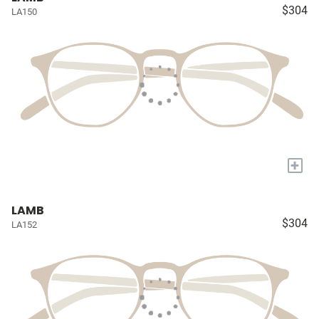
$304
LA150
+
LAMB
$304
LA152