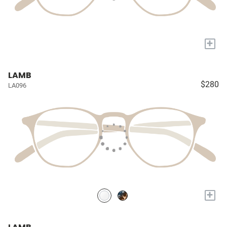
+
LAMB
$280
LA096
+