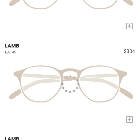
+
LAMB
$304
LA149
+
LAMB