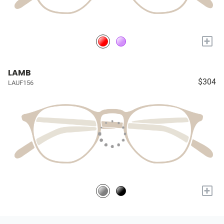
+
LAMB
$304
LAUF156
+