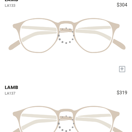
$304
LA133
+
LAMB
$319
LA137