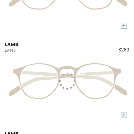
+
LAMB
$280
LA110
+
LAMB