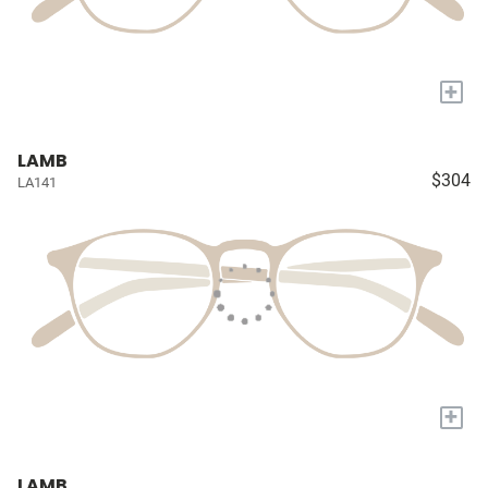
+
LAMB
$304
LA141
+
LAMB