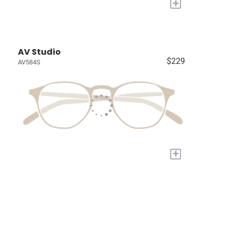
+
AV Studio
$229
AV584S
+