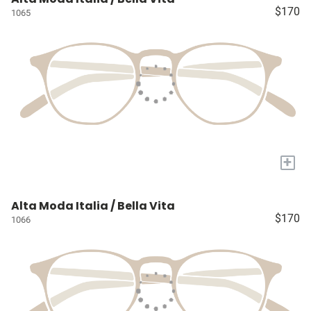
$170
1065
+
Alta Moda Italia / Bella Vita
$170
1066